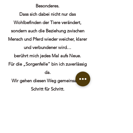
Besonderes.
Dass sich dabei nicht nur das
Wohlbefinden der Tiere verändert,
sondern auch die Beziehung zwischen
Mensch und Pferd wieder weicher, klarer
und verbundener wird…
berührt mich jedes Mal aufs Neue.
Für die „Sorgenfelle“ bin ich zuverlässig
da.
Wir gehen diesen Weg gemeinsam –
Schritt für Schritt.
Und meine Erfahrung zeigt immer wieder:
Die Hartnäckigkeit siegt.
Ich bin in ganz Schleswig-Holstein
unterwegs
und begleite euch auch über Videocall