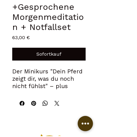
+Gesprochene
Morgenmeditatio
n + Notfallset
Preis
63,00 €
Sofortkauf
Der Minikurs "Dein Pferd
zeigt dir, was du noch
nicht fühlst" – plus
allem, was dich im Alltag
begleitet: Eine geführte
Morgenmeditation, mit
der du geerdet in den
Stalltag startest, und ein
Notfallset mit 7 Karten für